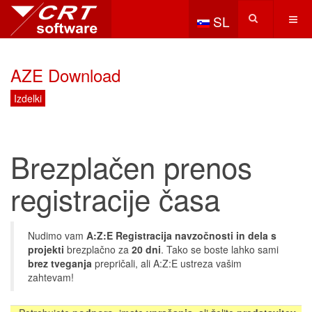
Izberite vaš jezik
SL
AZE Download
Izdelki
Brezplačen prenos
registracije časa
Nudimo vam
A:Z:E Registracija navzočnosti in dela s
projekti
brezplačno za
20 dni
. Tako se boste lahko sami
brez tveganja
prepričali, ali A:Z:E ustreza vašim
zahtevam!