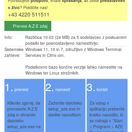
Potrebujete
podporo
, imate
vprašanja
, ali želite
predstavitev
v živo
? Pokličite nas!
+43 4220 511511
Prenesi A:Z:E zdaj
Info:
Različica 10.03 (24 MB) za 5 sodelavcev z poskusnimi
podatki ter poenostavljeno namestitvijo.
Sistemske
Windows 11, 10 in 7, združljivo z Windows Terminal
zahteve:
Services in Citrix-om.
Podatkovno bazo končne verzije lahko namestite na
Windows ter Linux strežnikih.
1.
2.
3.
prenesi
namesti
koristi
Kliknite zgoraj, da
Zaženite datoteko
Za vstop v
prenesete A:Z:E
setup_aze.exe in
aplikacijo preberite
zdaj in shranite
sledite navodilom.
kratko navodilo, ki
datoteko
se nahaja v "Start
setup_aze.exe na
> Programi > AZE