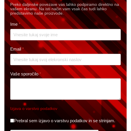
Preko daljinske povezave vas lahko podpiramo direktno na
vašem ekranu. Na isti način vam vsak čas tudi lahko
predstavimo naše proizvode.
Ime
*
Email
*
Vaše sporočilo
*
Izjava o varstvo podatkov
Datenschutz
*
Prebral sem izjavo o varstvu podatkov in se strinjam.