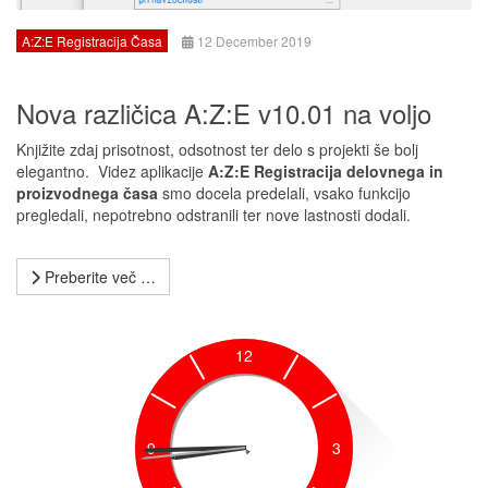
A:Z:E Registracija Časa
12 December 2019
Nova različica A:Z:E v10.01 na voljo
Knjižite zdaj prisotnost, odsotnost ter delo s projekti še bolj
elegantno. Videz aplikacije
A:Z:E Registracija delovnega in
proizvodnega časa
smo docela predelali, vsako funkcijo
pregledali, nepotrebno odstranili ter nove lastnosti dodali.
Preberite več …
12
9
3