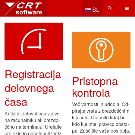
Izberite vaš jezik
SL
Registra­ci­ja
Pristopna
delo­vne­ga
kontrola
časa
Več var­no­sti in udob­ja. Od­
pirajte vrata z brez­do­tič­nim
Knjižite de­lov­ni čas v ži­vo
klju­čem. Do­lo­čite kdaj bo
na ra­ču­nal­ni­ku ali brez­do­
kdo kje imel pra­vi­co do­sto­
tič­no na ter­mi­na­lu. Ure­jaj­te
pa. Zašči­ti­te vaša po­slo­pja.
pro­jek­te in od­sot­nos­ti ter iz­