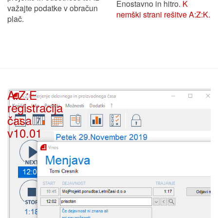
Eno­stav­no in hit­ro.
K
va­žaj­te po­dat­ke v ob­ra­čun
nemški strani rešitve A:Z:K.
plač.
A:Z:E
registracija
časa
v10.01